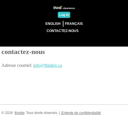
Log in
ENGLISH
FRANÇAIS
CONTACTEZ-NOUS
contactez-nous
Adresse courriel:
info@thinktv.ca
©
2026
thinktv
. Tous droits réservés. |
Entente de confidentialité